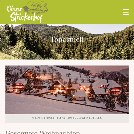
Topaktuell
MÄRCHENWELT IM SCHWARZWALD ERLEBEN
Gesegnete Weihnachten